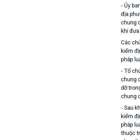
- Ủy ba
địa phư
chung c
khi đưa
Các chủ
kiểm đị
pháp lu
- Tổ ch
chung c
dỡ tron
chung c
- Sau k
kiểm đị
pháp lu
thuộc t