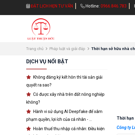
ĐẶT LỊCH HẸN TƯ VẤN
Hotline:
0966.846.783
Trang chủ
Pháp luật và giải đáp
Thời hạn sở hữu nhà c
DỊCH VỤ NỔI BẬT
Không đăng ký kết hôn thì tài sản giải
quyết ra sao?
Có được xây nhà trên đất nông nghiệp
không?
Hành vi sử dụng AI Deepfake để xâm
Thời hạn
phạm quyền, lợi ích của cá nhân - ...
Công ty L
Hoàn thuế thu nhập cá nhân: Điều kiện