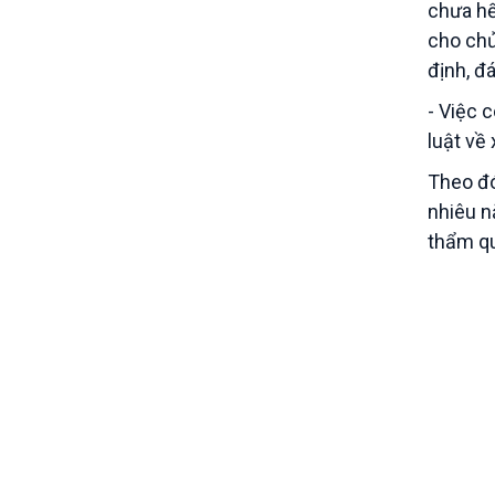
chưa hế
cho chủ
định, đ
- Việc 
luật về
Theo đó
nhiêu n
thẩm q