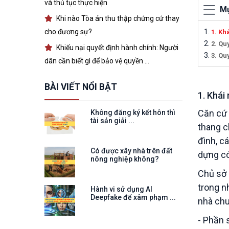
và thủ tục thực hiện
Mụ
Khi nào Tòa án thu thập chứng cứ thay
cho đương sự?
1. Kh
2. Qu
Khiếu nại quyết định hành chính: Người
3. Qu
dân cần biết gì để bảo vệ quyền ...
BÀI VIẾT NỔI BẬT
1. Khái
Căn cứ 
Không đăng ký kết hôn thì
tài sản giải ...
thang c
đình, c
Có được xây nhà trên đất
dựng có
nông nghiệp không?
Chủ sở 
trong n
Hành vi sử dụng AI
Deepfake để xâm phạm ...
nhà chu
- Phần 