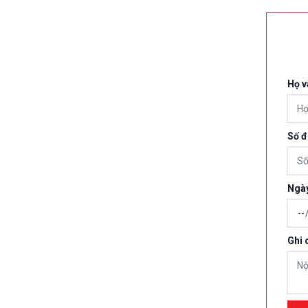
Họ v
Số đ
Ngà
Ghi 