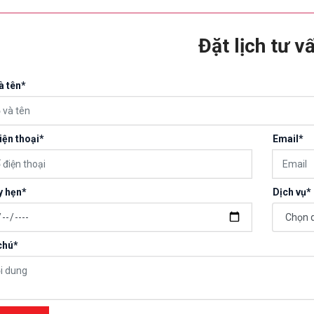
Đặt lịch tư v
à tên*
iện thoại*
Email*
y hẹn*
Dịch vụ*
chú*