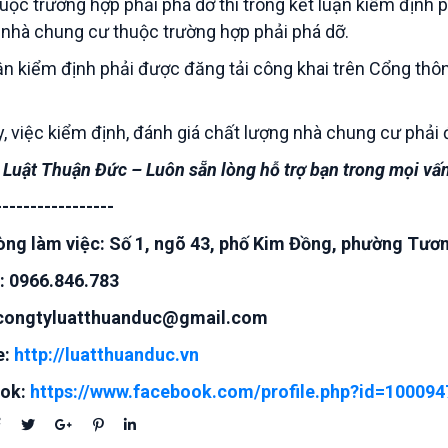
uộc trường hợp phải phá dỡ thì trong kết luận kiểm định p
 nhà chung cư thuộc trường hợp phải phá dỡ.
uận kiểm định phải được đăng tải công khai trên Cổng thôn
, việc kiểm định, đánh giá chất lượng nhà chung cư phải 
 Luật Thuận Đức – Luôn sẵn lòng hỗ trợ bạn trong mọi vấn
-----------------
ng làm việc: Số 1, ngõ 43, phố Kim Đồng, phường Tươn
: 0966.846.783
 congtyluatthuanduc@gmail.com
e:
http://luatthuanduc.vn
ok:
https://www.facebook.com/profile.php?id=10009