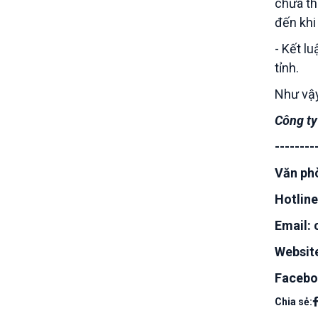
chưa th
đến khi
- Kết l
tỉnh.
Như vậy
Công ty
--------
Văn phò
Hotline
Email:
Websit
Facebo
Chia sẻ: