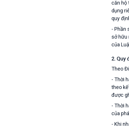
căn hộ 
dụng ri
quy địn
- Phần 
sở hữu 
của Luậ
2. Quy 
Theo Đi
- Thời 
theo kế
được gh
- Thời 
của phá
- Khi n