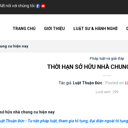
Kết nối với chúng tôi
TRANG CHỦ
GIỚI THIỆU
LUẬT SƯ & HÀNH NGHỀ
hung cư hiện nay
Pháp luật và giải đáp
THỜI HẠN SỞ HỮU NHÀ CHUNG
Tác giả
Luật Thuận Đức
Posted on
22
Lượt xem: 299
 sở hữu nhà chung cư hiện nay
uật Thuận Đức - Tư vấn pháp luật, tham gia tố tụng, đại diện ngoài tố tụng