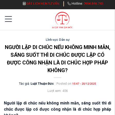
ĐẶT LỊCH HẸN TƯ VẤN
Hotline:
0966.846.783
Lĩnh vực Dân sự
NGƯỜI LẬP DI CHÚC NẾU KHÔNG MINH MẪN,
SÁNG SUỐT THÌ DI CHÚC ĐƯỢC LẬP CÓ
ĐƯỢC CÔNG NHẬN LÀ DI CHÚC HỢP PHÁP
KHÔNG?
Tác giả
Luật Thuận Đức
Posted on
15:47 - 20/12/2025
Lượt xem: 456
Người lập di chúc nếu không minh mẫn, sáng suốt thì di
chúc được lập có được công nhận là di chúc hợp pháp